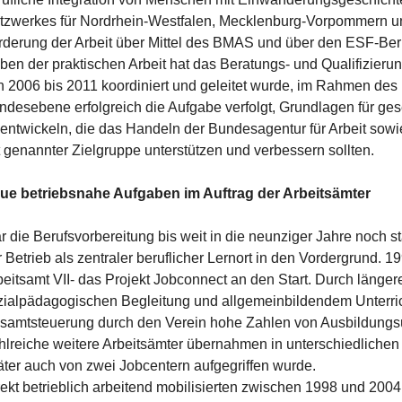
tzwerkes für Nordrhein-Westfalen, Mecklenburg-Vorpommern und 
rderung der Arbeit über Mittel des BMAS und über den ESF-Berl
ben der praktischen Arbeit hat das Beratungs- und Qualifizierun
n 2006 bis 2011 koordiniert und geleitet wurde, im Rahmen des 
ndesebene erfolgreich die Aufgabe verfolgt, Grundlagen für ge
 entwickeln, die das Handeln der Bundesagentur für Arbeit sowie
t genannter Zielgruppe unterstützen und verbessern sollten.
ue betriebsnahe Aufgaben im Auftrag der Arbeitsämter
r die Berufsvorbereitung bis weit in die neunziger Jahre noch st
 Betrieb als zentraler beruflicher Lernort in den Vordergrund. 19
eitsamt VII- das Projekt Jobconnect an den Start. Durch längere 
zialpädagogischen Begleitung und allgemeinbildendem Unterr
samtsteuerung durch den Verein hohe Zahlen von Ausbildungsü
hlreiche weitere Arbeitsämter übernahmen in unterschiedlichen
äter auch von zwei Jobcentern aufgegriffen wurde.
rekt betrieblich arbeitend mobilisierten zwischen 1998 und 200