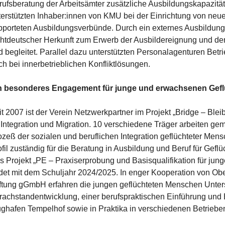
rufsberatung der Arbeitsämter zusätzliche Ausbildungskapazitä
terstützten Inhaber:innen von KMU bei der Einrichtung von neu
pporteten Ausbildungsverbünde. Durch ein externes Ausbild
chtdeutscher Herkunft zum Erwerb der Ausbildereignung und der
d begleitet. Parallel dazu unterstützten Personalagenturen Betr
ch bei innerbetrieblichen Konfliktlösungen.
n besonderes Engagement für junge und erwachsenen Gefl
t 2007 ist der Verein Netzwerkpartner im Projekt „Bridge – Bleib
r Integration und Migration. 10 verschiedene Träger arbeiten ge
ozeß der sozialen und beruflichen Integration geflüchteter Men
fil zuständig für die Beratung in Ausbildung und Beruf für Geflü
s Projekt „PE – Praxiserprobung und Basisqualifikation für jung
det mit dem Schuljahr 2024/2025. In enger Kooperation von Ober
iftung gGmbH erfahren die jungen geflüchteten Menschen Unterst
rachstandentwicklung, einer berufspraktischen Einführung und E
ughafen Tempelhof sowie in Praktika in verschiedenen Betriebe