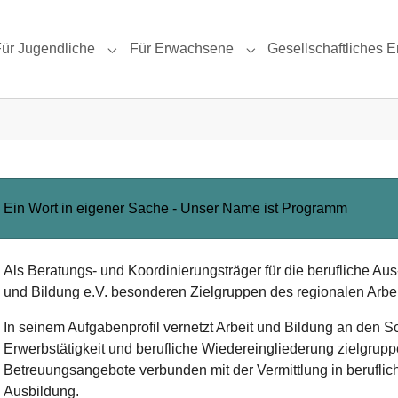
ür Jugendliche
Für Erwachsene
Gesellschaftliches
Submenu for "Für Jugendliche"
Submenu for "Für Erwa
Ein Wort in eigener Sache - Unser Name ist Programm
Als Beratungs- und Koordinierungsträger für die berufliche Aus
und Bildung e.V. besonderen Zielgruppen des regionalen Arbei
In seinem Aufgabenprofil vernetzt Arbeit und Bildung an den Sc
Erwerbstätigkeit und berufliche Wiedereingliederung zielgrupp
Betreuungsangebote verbunden mit der Vermittlung in beruflich
Ausbildung.