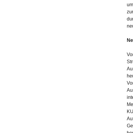
um
zu
du
ne
Ne
Vo
St
Au
he
Vo
Au
in
Me
KU
Au
Ge
be