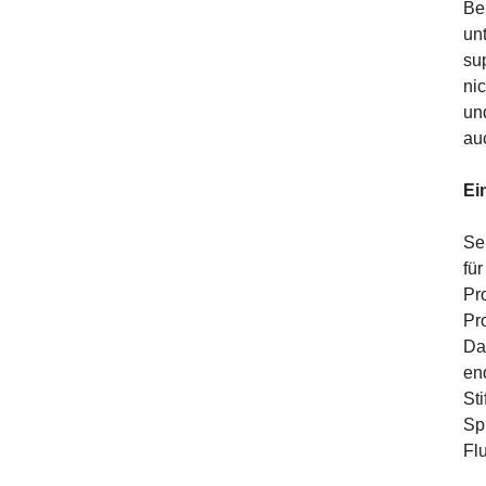
Be
un
su
ni
un
au
Ei
Sei
fü
Pr
Pro
Da
en
St
Sp
Fl