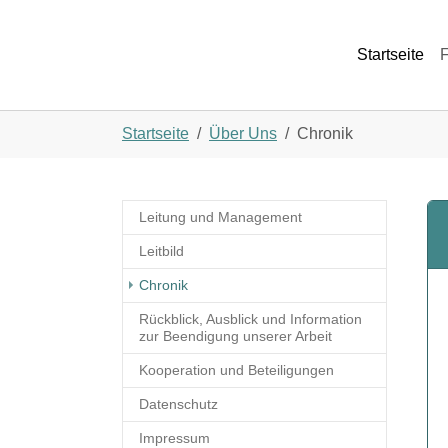
Skip to main navigation
Skip to main content
Skip to page footer
Startseite
F
You are here:
Startseite
Über Uns
Chronik
Leitung und Management
Leitbild
(current)
Chronik
Rückblick, Ausblick und Information
zur Beendigung unserer Arbeit
Kooperation und Beteiligungen
Datenschutz
Impressum