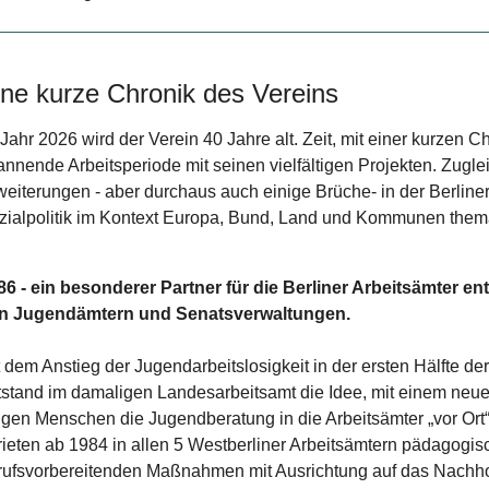
ine kurze Chronik des Vereins
Jahr 2026 wird der Verein 40 Jahre alt. Zeit, mit einer kurzen C
annende Arbeitsperiode mit seinen vielfältigen Projekten. Zugle
weiterungen - aber durchaus auch einige Brüche- in der Berliner
zialpolitik im Kontext Europa, Bund, Land und Kommunen thema
86 - ein besonderer Partner für die Berliner Arbeitsämter en
n Jugendämtern und Senatsverwaltungen.
t dem Anstieg der Jugendarbeitslosigkeit in der ersten Hälfte 
tstand im damaligen Landesarbeitsamt die Idee, mit einem neu
ngen Menschen die Jugendberatung in die Arbeitsämter „vor Ort“
rieten ab 1984 in allen 5 Westberliner Arbeitsämtern pädagogis
rufsvorbereitenden Maßnahmen mit Ausrichtung auf das Nachh