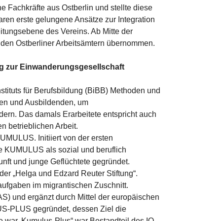
e Fachkräfte aus Ostberlin und stellte diese
ren erste gelungene Ansätze zur Integration
tungsebene des Vereins. Ab Mitte der
 den Ostberliner Arbeitsämtern übernommen.
g zur Einwanderungsgesellschaft
stituts für Berufsbildung (BiBB) Methoden und
den und Ausbildenden, um
dern. Das damals Erarbeitete entspricht auch
n betrieblichen Arbeit.
UMULUS. Initiiert von der ersten
de KUMULUS als sozial und beruflich
unft und junge Geflüchtete gegründet.
der „Helga und Edzard Reuter Stiftung“.
ufgaben im migrantischen Zuschnitt.
AS) und ergänzt durch Mittel der europäischen
S-PLUS gegründet, dessen Ziel die
 war. Kumulus-Plus“ war Bestandteil des IQ-