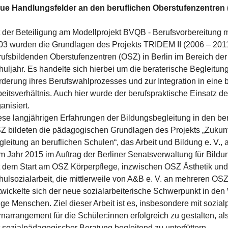
ue Handlungsfelder an den beruflichen Oberstufenzentren
t der Beteiligung am Modellprojekt BVQB - Berufsvorbereitung 
03 wurden die Grundlagen des Projekts TRIDEM II (2006 – 2011)
rufsbildenden Oberstufenzentren (OSZ) in Berlin im Bereich der
huljahr. Es handelte sich hierbei um die beraterische Begleitun
rderung ihres Berufswahlprozesses und zur Integration in eine b
beitsverhältnis. Auch hier wurde der berufspraktische Einsatz d
anisiert.
ese langjährigen Erfahrungen der Bildungsbegleitung in den be
Z bildeten die pädagogischen Grundlagen des Projekts „Zukunf
gleitung an beruflichen Schulen“, das Arbeit und Bildung e. V., 
m Jahr 2015 im Auftrag der Berliner Senatsverwaltung für Bildu
t dem Start am OSZ Körperpflege, inzwischen OSZ Ästhetik und
hulsozialarbeit, die mittlerweile von A&B e. V. an mehreren OS
twickelte sich der neue sozialarbeiterische Schwerpunkt in de
nge Menschen. Ziel dieser Arbeit ist es, insbesondere mit soz
rnarrangement für die Schüler:innen erfolgreich zu gestalten, 
t sozialpädagogischer Beratung begleitend zu unterfüttern.