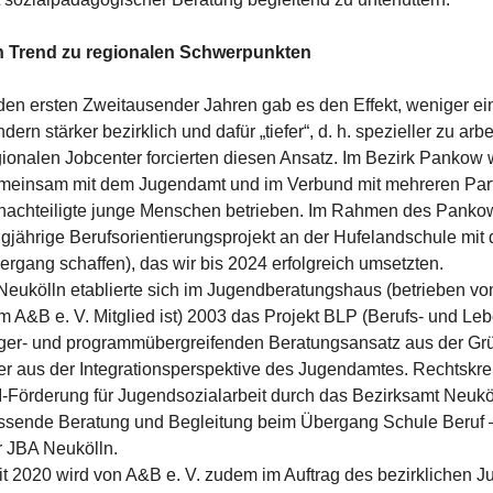
n Trend zu regionalen Schwerpunkten
den ersten Zweitausender Jahren gab es den Effekt, weniger einhe
dern stärker bezirklich und dafür „tiefer“, d. h. spezieller zu 
gionalen Jobcenter forcierten diesen Ansatz. Im Bezirk Pank
meinsam mit dem Jugendamt und im Verbund mit mehreren Part
nachteiligte junge Menschen betrieben. Im Rahmen des Pankow
ngjährige Berufsorientierungsprojekt an der Hufelandschule
ergang schaffen), das wir bis 2024 erfolgreich umsetzten.
 Neukölln etablierte sich im Jugendberatungshaus (betrieben vom
m A&B e. V. Mitglied ist) 2003 das Projekt BLP (Berufs- und L
äger- und programmübergreifenden Beratungsansatz aus der Gr
er aus der Integrationsperspektive des Jugendamtes. Rechtskr
II-Förderung für Jugendsozialarbeit durch das Bezirksamt Neuköl
ssende Beratung und Begleitung beim Übergang Schule Beruf 
r JBA Neukölln.
it 2020 wird von A&B e. V. zudem im Auftrag des bezirklichen 