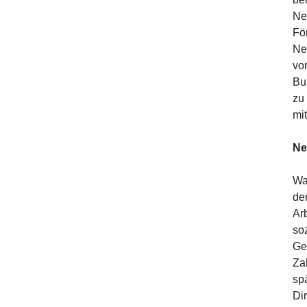
Ne
Fö
Ne
vo
Bu
zu
mi
Ne
Wa
der
Arb
so
Ge
Za
sp
Di