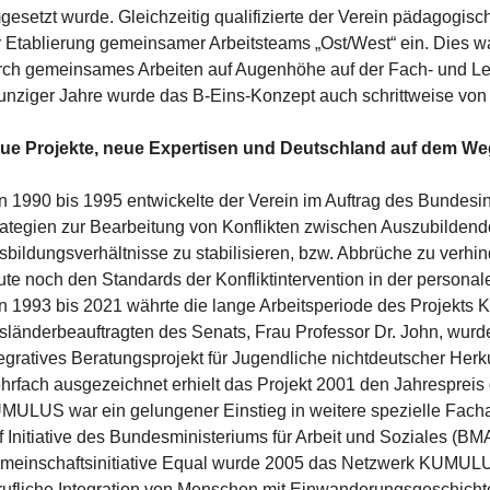
gesetzt wurde. Gleichzeitig qualifizierte der Verein pädagogisch
r Etablierung gemeinsamer Arbeitsteams „Ost/West“ ein. Dies wa
rch gemeinsames Arbeiten auf Augenhöhe auf der Fach- und Lei
unziger Jahre wurde das B-Eins-Konzept auch schrittweise von
ue Projekte, neue Expertisen und Deutschland auf dem We
n 1990 bis 1995 entwickelte der Verein im Auftrag des Bundesin
rategien zur Bearbeitung von Konflikten zwischen Auszubilden
sbildungsverhältnisse zu stabilisieren, bzw. Abbrüche zu verhin
ute noch den Standards der Konfliktintervention in der personale
n 1993 bis 2021 währte die lange Arbeitsperiode des Projekts K
sländerbeauftragten des Senats, Frau Professor Dr. John, wur
tegratives Beratungsprojekt für Jugendliche nichtdeutscher Herk
hrfach ausgezeichnet erhielt das Projekt 2001 den Jahrespreis 
MULUS war ein gelungener Einstieg in weitere spezielle Facha
f Initiative des Bundesministeriums für Arbeit und Soziales (BM
meinschaftsinitiative Equal wurde 2005 das Netzwerk KUMULU
rufliche Integration von Menschen mit Einwanderungsgeschichte