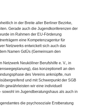
itlich in der Breite aller Berliner Bezirke,
arbeiten. Gerade auch die Jugendkonferenzen der
ow wurde im Rahmen der EU-Förderung
nerträgern eine Kompetenzagentur für
er Netzwerks entwickelt sich auch das
 mit dem Namen GdÜs (Gemeinsam den
 Netzwerk Neuköllner Berufshilfe e. V., in
ebenswegeplanung), das konzeptionell an den
ündungsphase des Vereins anknüpfte, nun
eisübergreifend und mit Schwerpunkt der SGB
ln gewährleisten wir eine individuell
– sowohl im Jugendberatungshaus als auch in
Jugendamtes die psychosoziale Erstberatung