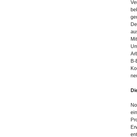
Ve
be
ge
De
au
Mi
Um
Ar
B-
Ko
ne
Di
No
ei
Pr
Er
en