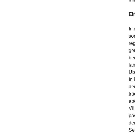
Ei
In 
son
re
ge
be
la
Üb
In
de
tr
ab
VI
pa
de
Se