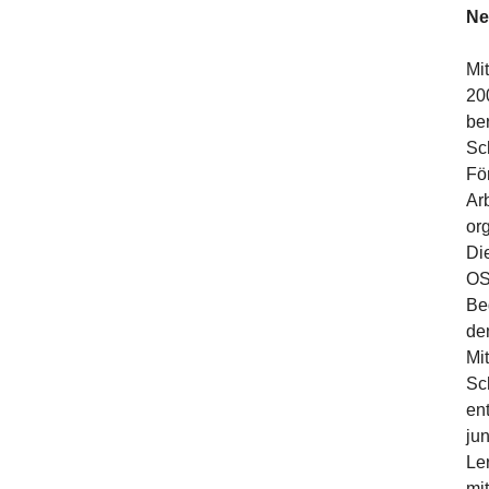
Ne
Mi
20
be
Sc
Fö
Ar
org
Di
OS
Be
de
Mi
Sc
en
ju
Le
mi