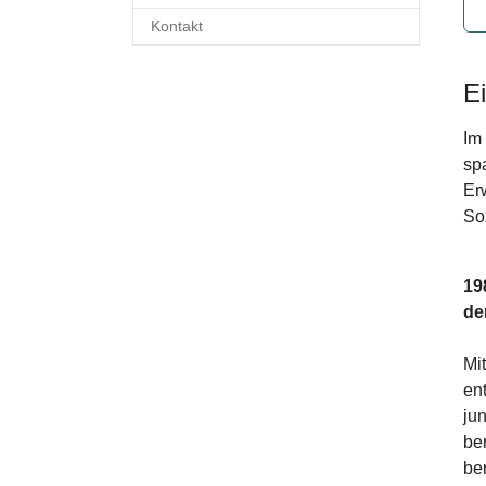
Kontakt
E
Im 
sp
Er
So
19
de
Mi
en
ju
be
be