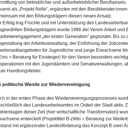
rmittlung von betrieblicher und außerbetrieblicher Berufspraxis
kannt als „Projekt Nolle“, ergänzten mit den Berufsberater:inne
meinsam mit den Bildungsträgern diesen neuen Ansatz.
r Erfolg trug Früchte und mit Unterstützung des Landesarbeits
sgewählten Bildungsträgern wurde 1986 der Verein Arbeit und Bil
tarbeiterengagement „der ersten Generation“ gegründet. Bis zu 
gestaltung der Arbeitsverwaltung, der Einführung der Jobcente
beitsmarktangeboten für Jugendliche und junge Erwachsene blie
Eins > Beratung für Einsteiger) für den Verein besonders wichtig
operationen mit den Jugendämtern und Senatsverwaltungen, abe
uer Handlungsfelder.
e politische Wende zur Wiedervereinigung
ch in der ersten Phase des Wiedervereinigungsprozesses wurde 
nschließlich des Landesarbeitsamtes im Ostteil der Stadt aktiv.
oblemlagen dieser Zeit (hier wirtschaftliche Transformation) wur
wachsene entwickelt (Projekttitel B-zWei > Beratung zur Weiterb
tstand mit ergänzender Landesförderung das Konzept B-zwei As